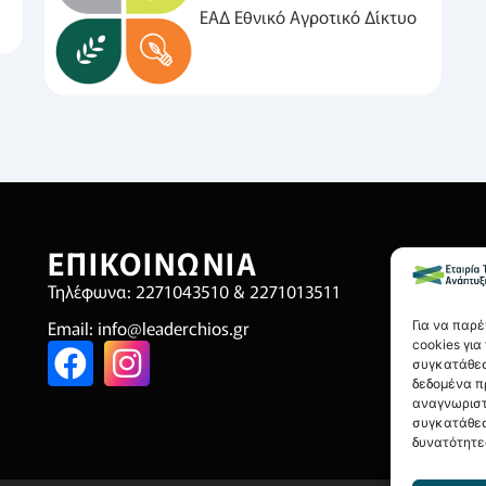
ΕΑΔ Εθνικό Αγροτικό Δίκτυο
ΕΠΙΚΟΙΝΩΝΙΑ
Χ
Τηλέφωνα: 2271043510 & 2271013511
Όρ
Email:
info@leaderchios.gr
Πο
Για να παρ
cookies γι
Πολ
συγκατάθεσ
δεδομένα π
Οικ
αναγνωριστ
συγκατάθεσ
δυνατότητε