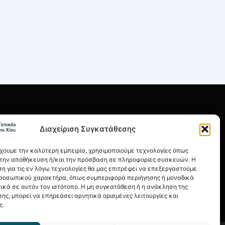
ΡΗΣΙΜΑ
Διαχείριση Συγκατάθεσης
οι Χρήσης
λιτική Απορρήτου
έχουμε την καλύτερη εμπειρία, χρησιμοποιούμε τεχνολογίες όπως
α την αποθήκευση ή/και την πρόσβαση σε πληροφορίες συσκευών. Η
ιτική Cookies
η για τις εν λόγω τεχνολογίες θα μας επιτρέψει να επεξεργαστούμε
ροσωπικού χαρακτήρα, όπως συμπεριφορά περιήγησης ή μοναδικά
ονομικά Στοιχεία
ικά σε αυτόν τον ιστότοπο. Η μη συγκατάθεση ή η ανάκληση της
ης, μπορεί να επηρεάσει αρνητικά ορισμένες λειτουργίες και
ς.