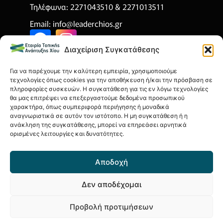
Τηλέφωνα: 2271043510 & 2271013511
Email:
info@leaderchios.gr
Διαχείριση Συγκατάθεσης
ΧΡΗΣΙΜΑ
Για να παρέχουμε την καλύτερη εμπειρία, χρησιμοποιούμε
Όροι Χρήσης
τεχνολογίες όπως cookies για την αποθήκευση ή/και την πρόσβαση σε
πληροφορίες συσκευών. Η συγκατάθεση για τις εν λόγω τεχνολογίες
Πολιτική Απορρήτου
θα μας επιτρέψει να επεξεργαστούμε δεδομένα προσωπικού
χαρακτήρα, όπως συμπεριφορά περιήγησης ή μοναδικά
Πολιτική Cookies
αναγνωριστικά σε αυτόν τον ιστότοπο. Η μη συγκατάθεση ή η
ανάκληση της συγκατάθεσης, μπορεί να επηρεάσει αρνητικά
Οικονομικά Στοιχεία
ορισμένες λειτουργίες και δυνατότητες.
Αποδοχή
Δεν αποδέχομαι
© 2026 Εταιρία Τοπικής Ανάπτυξης Χίου Α.Α.Ε. ΟΤΑ
This site is protected by reCAPTCHA and the Google Privacy Policy and
Προβολή προτιμήσεων
Terms of Service apply.