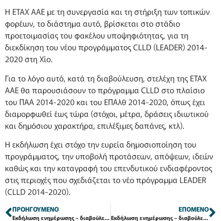
Η ΕΤΑΧ ΑΑΕ με τη συνεργασία και τη στήριξη των τοπικών
φορέων, το διάστημα αυτό, βρίσκεται στο στάδιο
προετοιμασίας του φακέλου υποψηφιότητας, για τη
διεκδίκηση του νέου προγράμματος CLLD (LEADER) 2014-
2020 στη Χίο.
Για το λόγο αυτό, κατά τη διαβούλευση, στελέχη της ΕΤΑΧ
ΑΑΕ θα παρουσιάσουν το πρόγραμμα CLLD στο πλαίσιο
του ΠΑΑ 2014-2020 και του ΕΠΑλθ 2014-2020, όπως έχει
διαμορφωθεί έως τώρα (στόχοι, μέτρα, δράσεις ιδιωτικού
και δημόσιου χαρακτήρα, επιλέξιμες δαπάνες, κτλ).
Η εκδήλωση έχει στόχο την ευρεία δημοσιοποίηση του
προγράμματος, την υποβολή προτάσεων, απόψεων, ιδεών
καθώς και την καταγραφή του επενδυτικού ενδιαφέροντος
στις περιοχές που σχεδιάζεται το νέο πρόγραμμα LEADER
(CLLD 2014-2020).
ΠΡΟΗΓΟΎΜΕΝΟ
ΕΠΌΜΕΝΟ
Εκδήλωση ενημέρωσης – διαβούλευσης στην Αμανή, για το σχεδιασμό του νέου προγράμματος “CLLD (LEADER) 2014-2020″
Εκδήλωση ενημέρωσης – διαβούλευσης στον Αγ. Μηνά, για το σχεδιασμό του νέου προγράμματος “CLLD (LEADER) 2014-2020″