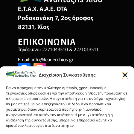
Ε.Τ.Α.Χ. Α.Α.Ε. ΟΤΑ
Ροδοκανάκη 7, 2ος όροφος
82131, Χίος
ΕΠΙΚΟΙΝΩΝΙΑ
Τηλέφωνα: 2271043510 & 2271013511
Email:
info@leaderchios.gr
Διαχείριση Συγκατάθεσης
ΧΡΗΣΙΜΑ
Για να παρέχουμε την καλύτερη εμπειρία, χρησιμοποιούμε
Όροι Χρήσης
τεχνολογίες όπως cookies για την αποθήκευση ή/και την πρόσβαση σε
πληροφορίες συσκευών. Η συγκατάθεση για τις εν λόγω τεχνολογίες
Πολιτική Απορρήτου
θα μας επιτρέψει να επεξεργαστούμε δεδομένα προσωπικού
χαρακτήρα, όπως συμπεριφορά περιήγησης ή μοναδικά
Πολιτική Cookies
αναγνωριστικά σε αυτόν τον ιστότοπο. Η μη συγκατάθεση ή η
ανάκληση της συγκατάθεσης, μπορεί να επηρεάσει αρνητικά
Οικονομικά Στοιχεία
ορισμένες λειτουργίες και δυνατότητες.