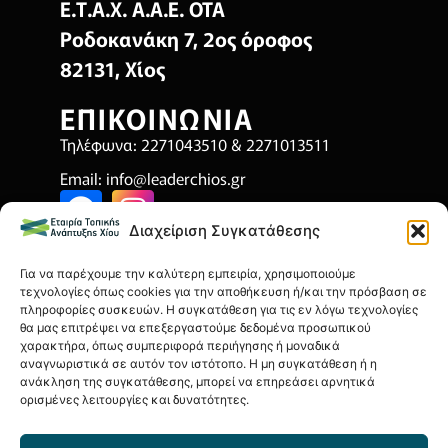
Ε.Τ.Α.Χ. Α.Α.Ε. ΟΤΑ
Ροδοκανάκη 7, 2ος όροφος
82131, Χίος
ΕΠΙΚΟΙΝΩΝΙΑ
Τηλέφωνα: 2271043510 & 2271013511
Email:
info@leaderchios.gr
Διαχείριση Συγκατάθεσης
ΧΡΗΣΙΜΑ
Για να παρέχουμε την καλύτερη εμπειρία, χρησιμοποιούμε
Όροι Χρήσης
τεχνολογίες όπως cookies για την αποθήκευση ή/και την πρόσβαση σε
πληροφορίες συσκευών. Η συγκατάθεση για τις εν λόγω τεχνολογίες
Πολιτική Απορρήτου
θα μας επιτρέψει να επεξεργαστούμε δεδομένα προσωπικού
χαρακτήρα, όπως συμπεριφορά περιήγησης ή μοναδικά
Πολιτική Cookies
αναγνωριστικά σε αυτόν τον ιστότοπο. Η μη συγκατάθεση ή η
ανάκληση της συγκατάθεσης, μπορεί να επηρεάσει αρνητικά
Οικονομικά Στοιχεία
ορισμένες λειτουργίες και δυνατότητες.