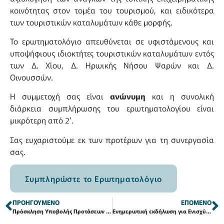
κοινότητας στον τομέα του τουρισμού, και ειδικότερα
των τουριστικών καταλυμάτων κάθε μορφής.
Το ερωτηματολόγιο απευθύνεται σε υφιστάμενους και
υποψήφιους ιδιοκτήτες τουριστικών καταλυμάτων εντός
των Δ. Χίου, Δ. Ηρωικής Νήσου Ψαρών και Δ.
Οινουσσών.
Η συμμετοχή σας είναι
ανώνυμη
και η συνολική
διάρκεια συμπλήρωσης του ερωτηματολογίου είναι
μικρότερη από 2’.
Σας ευχαριστούμε εκ των προτέρων για τη συνεργασία
σας.
Συμπληρώστε το Ερωτηματολόγιο
ΠΡΟΗΓΟΎΜΕΝΟ
ΕΠΌΜΕΝΟ
Πρόσκληση Υποβολής Προτάσεων με τίτλο «Αποκατάσταση και ανάδειξη μνημείων πολιτιστικής κληρονομιάς αρμοδιότητας Υπουργείου Πολιτισμού στο πλαίσιο ΤΑΠΤοΚ Χίου» για το πρόγραμμα «Βόρειο Αιγαίο»
Ενημερωτική εκδήλωση για Ενισχύσεις Επενδύσεων στην Μεταποίηση | ΣΣ ΚΑΠ 23-27 & ΤΑΠΤοΚ 23-27