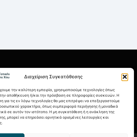
ΡΗΣΙΜΑ
Διαχείριση Συγκατάθεσης
οι Χρήσης
λιτική Απορρήτου
έχουμε την καλύτερη εμπειρία, χρησιμοποιούμε τεχνολογίες όπως
α την αποθήκευση ή/και την πρόσβαση σε πληροφορίες συσκευών. Η
ιτική Cookies
η για τις εν λόγω τεχνολογίες θα μας επιτρέψει να επεξεργαστούμε
ροσωπικού χαρακτήρα, όπως συμπεριφορά περιήγησης ή μοναδικά
ονομικά Στοιχεία
ικά σε αυτόν τον ιστότοπο. Η μη συγκατάθεση ή η ανάκληση της
ης, μπορεί να επηρεάσει αρνητικά ορισμένες λειτουργίες και
ς.