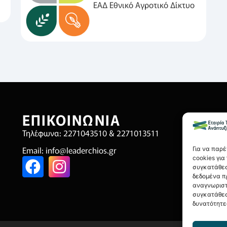
ΕΑΔ Εθνικό Αγροτικό Δίκτυο
ΕΠΙΚΟΙΝΩΝΙΑ
Χ
Τηλέφωνα: 2271043510 & 2271013511
Όρ
Email:
info@leaderchios.gr
Πο
Για να παρ
cookies γι
Πολ
συγκατάθεσ
δεδομένα π
Οικ
αναγνωριστ
συγκατάθεσ
δυνατότητε