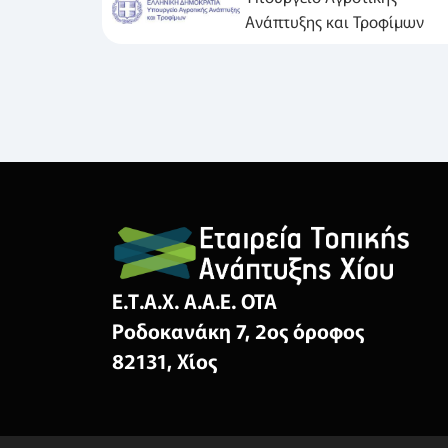
Ανάπτυξης και Τροφίμων
Ε.Τ.Α.Χ. Α.Α.Ε. ΟΤΑ
Ροδοκανάκη 7, 2ος όροφος
82131, Χίος