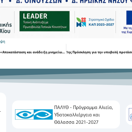
ήψη
1η Τροποποίηση Πρόσκλησης Υποβολής Προτάσεων με τίτλο «Αποκατάσταση και ανάδειξη μνημείων πολιτιστικής κληρονομιάς αρμοδιότητας Υπουργείου Πολιτισμού στο πλαίσιο ΤΑΠΤοΚ Χίου» για το πρόγραμμα «Βόρειο Αιγαίο»
ΠΑΛΥΘ - Πρόγραμμα Αλιεία,
-
Υδατοκαλλιέργεια και
Θάλασσα 2021-2027