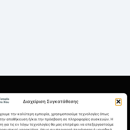
ΡΗΣΙΜΑ
Διαχείριση Συγκατάθεσης
οι Χρήσης
λιτική Απορρήτου
έχουμε την καλύτερη εμπειρία, χρησιμοποιούμε τεχνολογίες όπως
α την αποθήκευση ή/και την πρόσβαση σε πληροφορίες συσκευών. Η
ιτική Cookies
η για τις εν λόγω τεχνολογίες θα μας επιτρέψει να επεξεργαστούμε
ροσωπικού χαρακτήρα, όπως συμπεριφορά περιήγησης ή μοναδικά