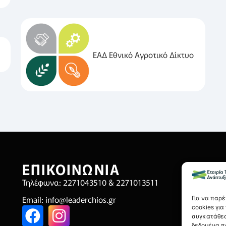
ΕΑΔ Εθνικό Αγροτικό Δίκτυο
ΕΠΙΚΟΙΝΩΝΙΑ
Χ
Τηλέφωνα: 2271043510 & 2271013511
Όρ
Email:
info@leaderchios.gr
Πο
Για να παρ
cookies γι
Πολ
συγκατάθεσ
δεδομένα π