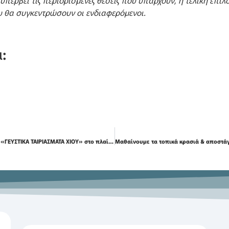
υπερβεί τις περιορισμένες θέσεις που υπάρχουν, η τελική επιλο
υ θα συγκεντρώσουν οι ενδιαφερόμενοι.
:
Πρόσκληση Εκδήλωσης Ενδιαφέροντος «ΓΕΥΣΤΙΚΑ ΤΑΙΡΙΑΣΜΑΤΑ ΧΙΟΥ» στο πλαίσιο του προγράμματος Γεύσεις Ελλήνων εκλεκτές ΙΙ: Ελληνικός γαστρονομικός πολιτισμός