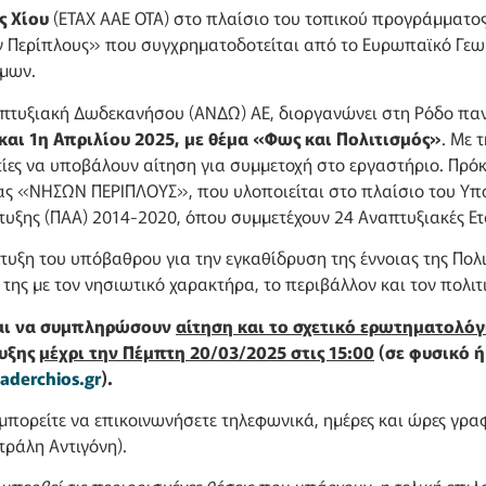
ς Χίου
(ΕΤΑΧ ΑΑΕ ΟΤΑ) στο πλαίσιο του τοπικού προγράμματος
Περίπλους» που συγχρηματοδοτείται από το Ευρωπαϊκό Γεωργ
ίμων.
απτυξιακή Δωδεκανήσου (ΑΝΔΩ) ΑΕ, διοργανώνει στη Ρόδο παν
 και 1η Απριλίου 2025, με θέμα «Φως και Πολιτισμός»
. Με 
ίες να υποβάλουν αίτηση για συμμετοχή στο εργαστήριο. Πρόκ
ας «ΝΗΣΩΝ ΠΕΡΙΠΛΟΥΣ», που υλοποιείται στο πλαίσιο του Υπο
ξης (ΠΑΑ) 2014-2020, όπου συμμετέχουν 24 Αναπτυξιακές Ετα
πτυξη του υπόβαθρου για την εγκαθίδρυση της έννοιας της Πολ
 της με τον νησιωτικό χαρακτήρα, το περιβάλλον και τον πολι
ται να συμπληρώσουν
αίτηση και το σχετικό ερωτηματολόγ
τυξης
μέχρι την Πέμπτη 20/03/2025 στις 15:00
(σε φυσικό ή
aderchios.gr
).
μπορείτε να επικοινωνήσετε τηλεφωνικά, ημέρες και ώρες γρα
τράλη Αντιγόνη).