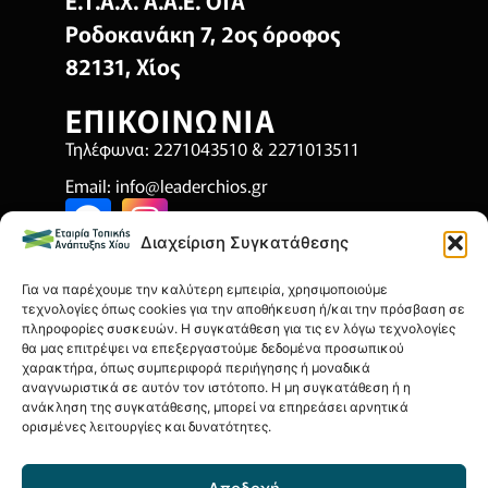
Ε.Τ.Α.Χ. Α.Α.Ε. ΟΤΑ
Ροδοκανάκη 7, 2ος όροφος
82131, Χίος
ΕΠΙΚΟΙΝΩΝΙΑ
Τηλέφωνα: 2271043510 & 2271013511
Email:
info@leaderchios.gr
Διαχείριση Συγκατάθεσης
ΧΡΗΣΙΜΑ
Για να παρέχουμε την καλύτερη εμπειρία, χρησιμοποιούμε
Όροι Χρήσης
τεχνολογίες όπως cookies για την αποθήκευση ή/και την πρόσβαση σε
πληροφορίες συσκευών. Η συγκατάθεση για τις εν λόγω τεχνολογίες
Πολιτική Απορρήτου
θα μας επιτρέψει να επεξεργαστούμε δεδομένα προσωπικού
χαρακτήρα, όπως συμπεριφορά περιήγησης ή μοναδικά
Πολιτική Cookies
αναγνωριστικά σε αυτόν τον ιστότοπο. Η μη συγκατάθεση ή η
ανάκληση της συγκατάθεσης, μπορεί να επηρεάσει αρνητικά
Οικονομικά Στοιχεία
ορισμένες λειτουργίες και δυνατότητες.