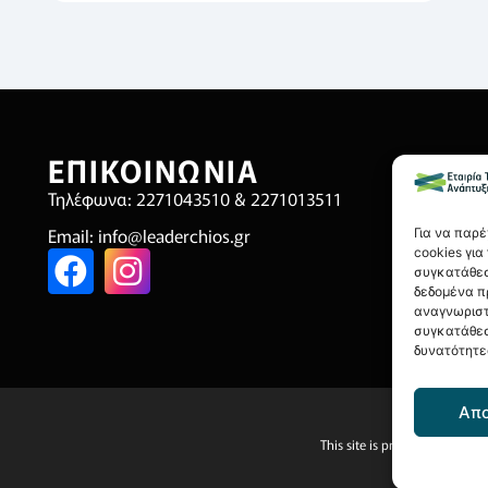
ΕΠΙΚΟΙΝΩΝΙΑ
Χ
Τηλέφωνα: 2271043510 & 2271013511
Όρ
Email:
info@leaderchios.gr
Πο
Για να παρ
cookies γι
Πολ
συγκατάθεσ
δεδομένα π
Οικ
αναγνωριστ
συγκατάθεσ
δυνατότητε
Απ
This site is protected by reC