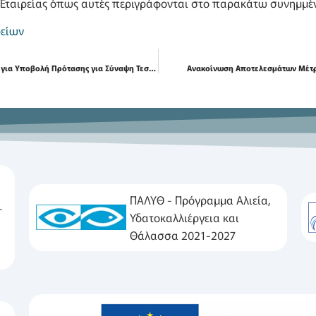
Εταιρείας όπως αυτές περιγράφονται στο παρακάτω συνημμέν
φείων
Πρόσκληση Εκδήλωσης Ενδιαφέροντος για Υποβολή Πρότασης για Σύναψη Τεσσάρων Συμβάσεων Μίσθωσης Έργου (Σ.Μ.Ε)
Ανακοίνωση Αποτελεσμάτων Μέτρ
ΠΑΛΥΘ - Πρόγραμμα Αλιεία,
-
Υδατοκαλλιέργεια και
Θάλασσα 2021-2027