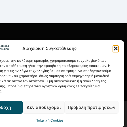
ΡΗΣΙΜΑ
Διαχείριση Συγκατάθεσης
οι Χρήσης
λιτική Απορρήτου
έχουμε την καλύτερη εμπειρία, χρησιμοποιούμε τεχνολογίες όπως
α την αποθήκευση ή/και την πρόσβαση σε πληροφορίες συσκευών. Η
ιτική Cookies
η για τις εν λόγω τεχνολογίες θα μας επιτρέψει να επεξεργαστούμε
ροσωπικού χαρακτήρα, όπως συμπεριφορά περιήγησης ή μοναδικά
ονομικά Στοιχεία
ικά σε αυτόν τον ιστότοπο. Η μη συγκατάθεση ή η ανάκληση της
ης, μπορεί να επηρεάσει αρνητικά ορισμένες λειτουργίες και
ς.
οδοχή
Δεν αποδέχομαι
Προβολή προτιμήσεων
APTCHA and the Google Privacy Policy and Terms of Service apply.
Πολιτική Cookies