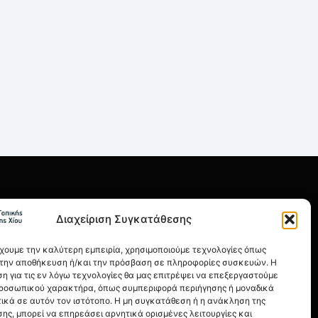
ΡΗΣΙΜΑ
Διαχείριση Συγκατάθεσης
οι Χρήσης
λιτική Απορρήτου
έχουμε την καλύτερη εμπειρία, χρησιμοποιούμε τεχνολογίες όπως
α την αποθήκευση ή/και την πρόσβαση σε πληροφορίες συσκευών. Η
ιτική Cookies
η για τις εν λόγω τεχνολογίες θα μας επιτρέψει να επεξεργαστούμε
ροσωπικού χαρακτήρα, όπως συμπεριφορά περιήγησης ή μοναδικά
ονομικά Στοιχεία
ικά σε αυτόν τον ιστότοπο. Η μη συγκατάθεση ή η ανάκληση της
ης, μπορεί να επηρεάσει αρνητικά ορισμένες λειτουργίες και