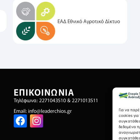
ΕΑΔ Εθνικό Αγροτικό Δίκτυο
ΕΠΙΚΟΙΝΩΝΙΑ
Χ
Τηλέφωνα: 2271043510 & 2271013511
Όρ
Email:
info@leaderchios.gr
Πο
Για να παρ
cookies γι
Πολ
συγκατάθεσ
δεδομένα π
Οικ
αναγνωριστ
συγκατάθεσ